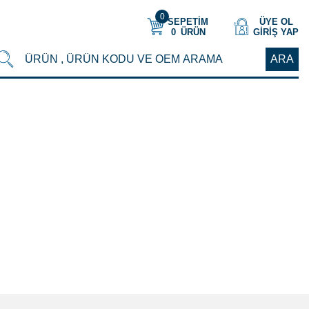
0
SEPETİM
ÜYE OL
0
ÜRÜN
GIRIŞ YAP
ARA
Anasayfa
/
MERITOR
/
KALİPER BALATA SENSÖRÜ 360 cm