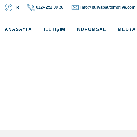
0224 252 00 36
info@buryapautomotive.com
TR
ANASAYFA
İLETIŞIM
KURUMSAL
MEDYA
MERITOR