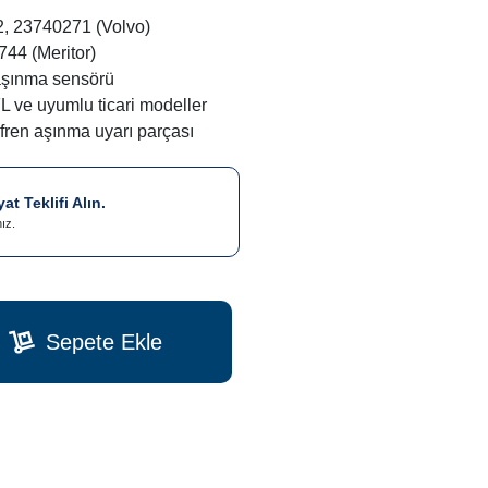
, 23740271 (Volvo)
6744 (Meritor)
 aşınma sensörü
FL ve uyumlu ticari modeller
 fren aşınma uyarı parçası
t Teklifi Alın.
nız.
Sepete Ekle