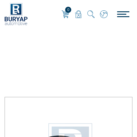
0
WABCO
Anasayfa
/
WABCO
/
KALİPER BALATA SENSÖR MAX 19 - 130 CM