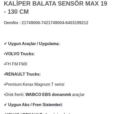
KALİPER BALATA SENSÖR MAX 19
- 130 CM
OemNo : 21749006-7421749004-6403199212
✔
Uygun Araçlar / Uygulama:
•
VOLVO
Trucks
:
•FH FM FMX
•
RENAULT
Trucks
:
•Premium Kerax Magnum T serisi
•Disk frenli,
WABCO EBS donanımlı
araçlar
✔
Uygun Aks / Fren Sistemleri: