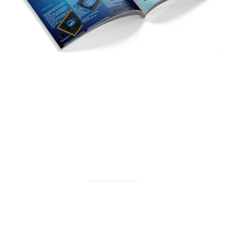
Katalog
Buryap
2023 KATALOG
Görüntüle