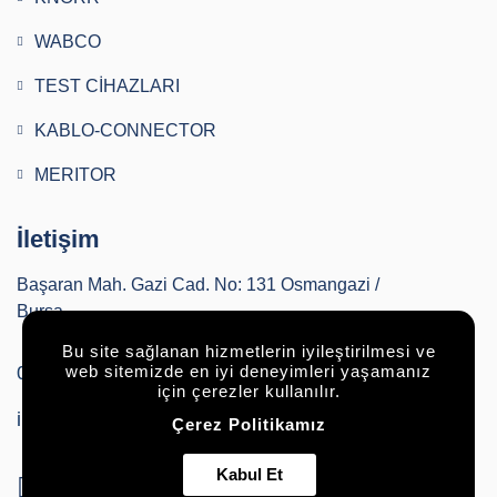
WABCO
TEST CİHAZLARI
KABLO-CONNECTOR
MERITOR
İletişim
Başaran Mah. Gazi Cad. No: 131 Osmangazi /
Bursa
Bu site sağlanan hizmetlerin iyileştirilmesi ve
0224 252 00 36
web sitemizde en iyi deneyimleri yaşamanız
için çerezler kullanılır.
info@buryapautomotive.com
Çerez Politikamız
Kabul Et