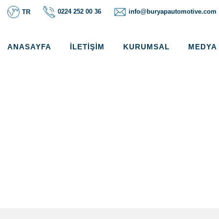
0224 252 00 36
info@buryapautomotive.com
TR
ANASAYFA
İLETIŞIM
KURUMSAL
MEDYA
KABLO-CONNECTOR