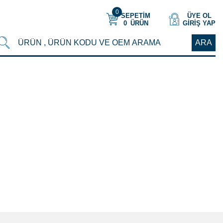
0
SEPETİM
ÜYE OL
0
ÜRÜN
GIRIŞ YAP
ARA
LO-CONNECTOR
/
SENSÖR KABLOSU KARE SOKETLİ - 130 cm