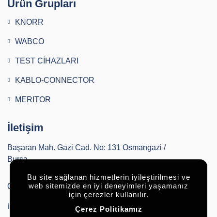
Ürün Grupları
KNORR
WABCO
TEST CİHAZLARI
KABLO-CONNECTOR
MERITOR
İletişim
Başaran Mah. Gazi Cad. No: 131 Osmangazi /
Bursa
Bu site sağlanan hizmetlerin iyileştirilmesi ve
0224 252 00 36
web sitemizde en iyi deneyimleri yaşamanız
için çerezler kullanılır.
info@buryapautomotive.com
Çerez Politikamız