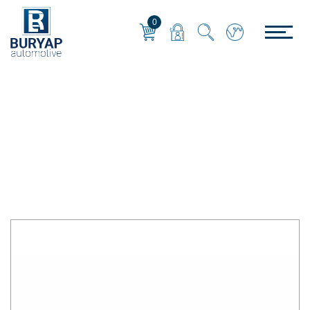
0
KNORR
Anasayfa
/
KNORR
/
DİŞ TAPASI -ÇAP 22