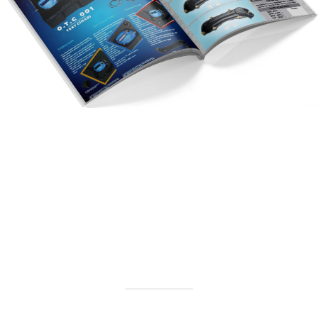
Katalog
Buryap
2023 KATALOG
Görüntüle